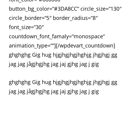
button_bg_color=“#3DA8CC“ circle_size=“130″
circle_border=“5″ border_radius=“8″
font_size=“30″
countdown_font_famaly=“monospace“
animation_type=““][/wpdevart_countdown]
ghghghg Gig hug hjgjhgjhgjhghjg jhgjhgj gg
jag jag jågjhgjhg jag jaj gjhg jag j gig
ghghghg Gig hug hjgjhgjhgjhghjg jhgjhgj gg
jag jag jågjhgjhg jag jaj gjhg jag j gig