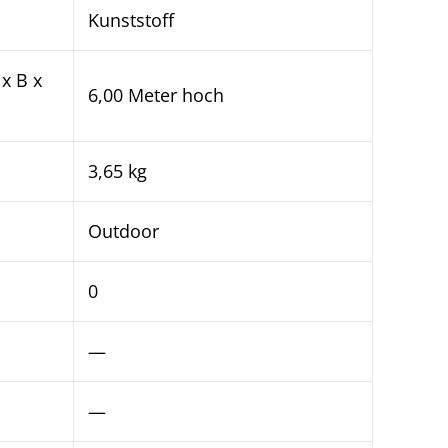
Kunststoff
x B x
6,00 Meter hoch
3,65 kg
Outdoor
0
—
—